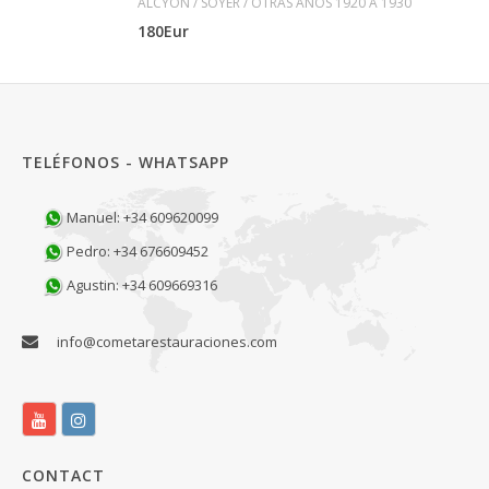
ALCYON / SOYER / OTRAS AÑOS 1920 A 1930
180Eur
TELÉFONOS - WHATSAPP
Manuel: +34 609620099
Pedro: +34 676609452
Agustin: +34 609669316
info@cometarestauraciones.com
CONTACT