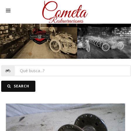
HOME
SPANISH MOTORCYCLES
MOTORCYCLE SPARE PARTS
CARS SPARE PARTS
CARS
SEARCH
PICTURES
CONTACT