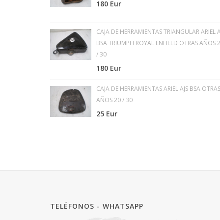
180 Eur
CAJA DE HERRAMIENTAS TRIANGULAR ARIEL A
BSA TRIUMPH ROYAL ENFIELD OTRAS AÑOS 
/ 30
180 Eur
CAJA DE HERRAMIENTAS ARIEL AJS BSA OTRA
AÑOS 20 / 30
25 Eur
TELÉFONOS - WHATSAPP