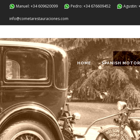
Manuel: +34 609620099
Pedro: +34 676609452
Agustin:
info@cometarestauraciones.com
HOME
SPANISH MOTOR