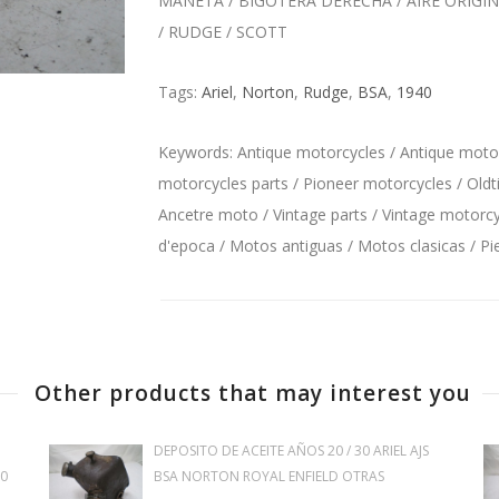
MANETA / BIGOTERA DERECHA / AIRE ORIGIN
/ RUDGE / SCOTT
Tags:
Ariel
,
Norton
,
Rudge
,
BSA
,
1940
Keywords: Antique motorcycles / Antique motorc
motorcycles parts / Pioneer motorcycles / Oldt
Ancetre moto / Vintage parts / Vintage motorcyc
d'epoca / Motos antiguas / Motos clasicas / P
Other products that may interest you
DEPOSITO DE ACEITE AÑOS 20 / 30 ARIEL AJS
30
BSA NORTON ROYAL ENFIELD OTRAS