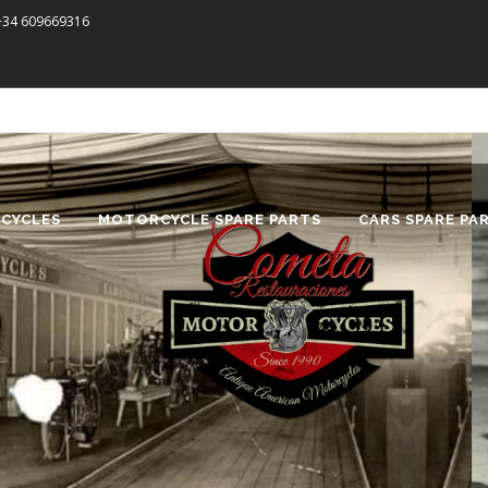
 +34 609669316
CYCLES
MOTORCYCLE SPARE PARTS
CARS SPARE PA