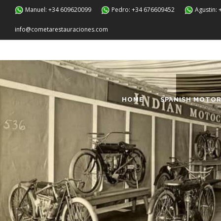
Manuel: +34 609620099
Pedro: +34 676609452
Agustin:
info@cometarestauraciones.com
HOME
SPANISH MOTOR