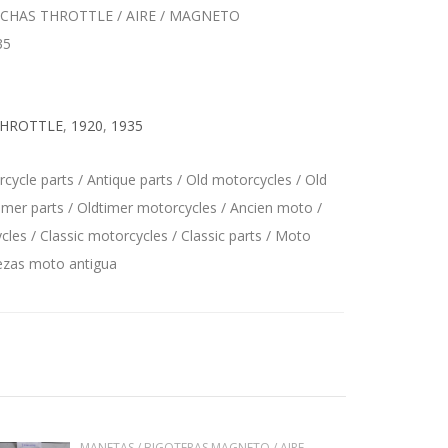
CHAS THROTTLE / AIRE / MAGNETO
35
HROTTLE
,
1920
,
1935
ycle parts / Antique parts / Old motorcycles / Old
imer parts / Oldtimer motorcycles / Ancien moto /
les / Classic motorcycles / Classic parts / Moto
iezas moto antigua
MANETAS / BIGOTERAS MAGNETO / AIRE