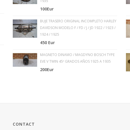
1935
100Eur
BUJE TRASERO ORIGINAL INCOMPLETO HARLEY
DAVIDSON MODELO F / FD / J / JD 1922 / 1923 /
1924 / 1925
450 Eur
MAGNETO DINAMO / MAGDYNO BOSCH TYPE
EVE V TWIN 45º GRADOS AÑOS 1925 A 1935
200Eur
CONTACT