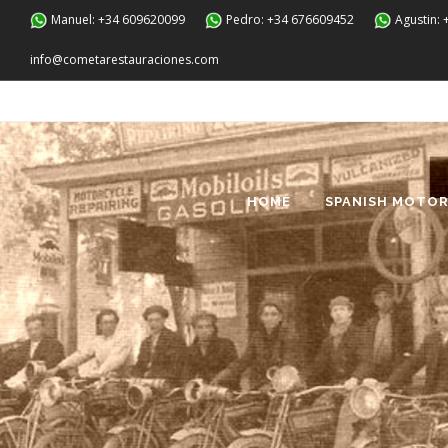
Manuel: +34 609620099
Pedro: +34 676609452
Agustin:
info@cometarestauraciones.com
HOME
SPANISH MOTOR