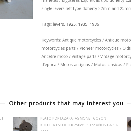
manetas / bigoteras izquierdas tipo doherty
single levers left type doherty 22mm and 25m
Tags:
levers
,
1925
,
1935
,
1936
Keywords: Antique motorcycles / Antique motorc
motorcycles parts / Pioneer motorcycles / Oldt
Ancetre moto / Vintage parts / Vintage motorcyc
d'epoca / Motos antiguas / Motos clasicas / P
Other products that may interest you
UT
PLATO PORTAZAPATAS MONET GOYON
KOEHLER ESCOFFIER 250cc 350 cc AÑOS 1925 A