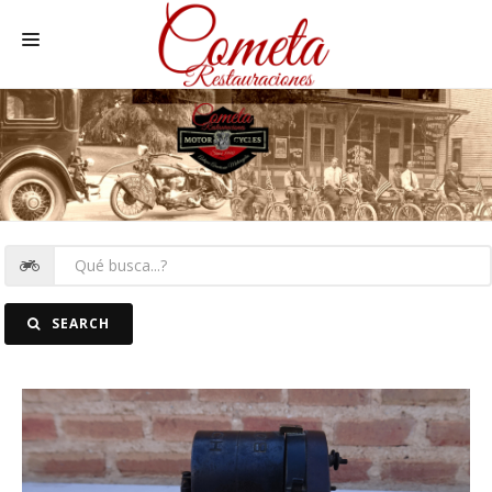
HOME
SPANISH MOTORCYCLES
MOTORCYCLE SPARE PARTS
CARS SPARE PARTS
CARS
SEARCH
PICTURES
CONTACT