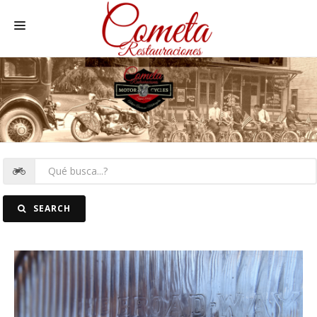
HOME
SPANISH MOTORCYCLES
MOTORCYCLE SPARE PARTS
CARS SPARE PARTS
CARS
SEARCH
PICTURES
CONTACT