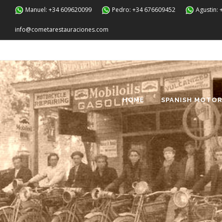
Manuel: +34 609620099
Pedro: +34 676609452
Agustin:
info@cometarestauraciones.com
HOME
SPANISH MOTOR