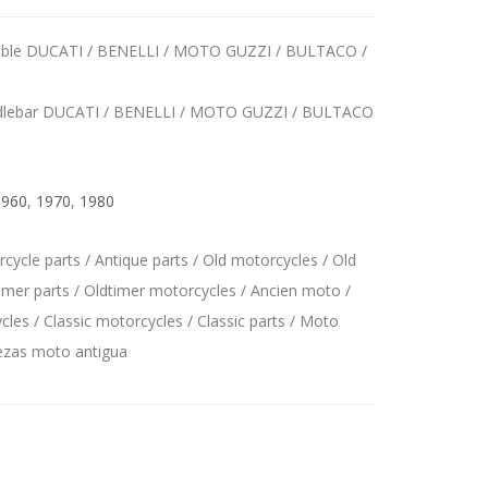
gulable DUCATI / BENELLI / MOTO GUZZI / BULTACO /
handlebar DUCATI / BENELLI / MOTO GUZZI / BULTACO
1960
,
1970
,
1980
ycle parts / Antique parts / Old motorcycles / Old
imer parts / Oldtimer motorcycles / Ancien moto /
les / Classic motorcycles / Classic parts / Moto
iezas moto antigua