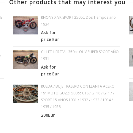
Other products that may interest you
E
RHONY´X VK SPORT 250cc, Dos Tiempos año
1934
Ask for
price Eur
GILLET HERSTAL 350cc OHV SUPER SPORT AÑO
Y
1931
Ask for
price Eur
RUEDA / BUJE TRASERO CON LLANTA ACERO
19" MOTO GUZZI 500cc GTS / GT16 / GT17 /
SPORT 15 AÑOS 1931 / 1932 / 1933 / 1934 /
1935 / 1936
200Eur