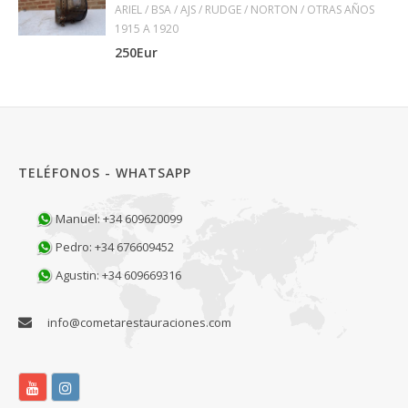
ARIEL / BSA / AJS / RUDGE / NORTON / OTRAS AÑOS
1915 A 1920
250Eur
TELÉFONOS - WHATSAPP
Manuel: +34 609620099
Pedro: +34 676609452
Agustin: +34 609669316
info@cometarestauraciones.com