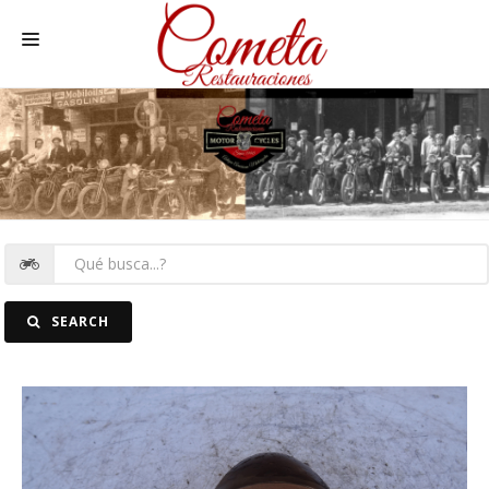
HOME
SPANISH MOTORCYCLES
MOTORCYCLE SPARE PARTS
CARS SPARE PARTS
CARS
SEARCH
PICTURES
CONTACT