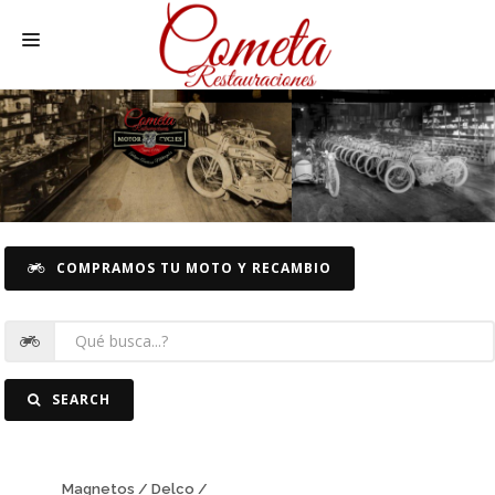
HOME
MOTOS NACIONALES Y OTRAS
REC. MOTOS
RECAMBIOS COCHE
COMPRAMOS TU MOTO Y RECAMBIO
COCHES
FOTOS
CONTACTO
SEARCH
Magnetos / Delco /