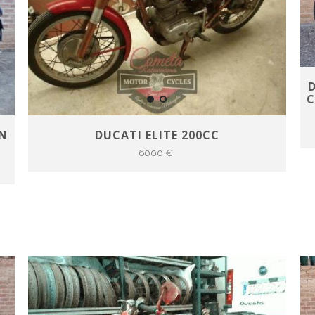
D
C
ON
DUCATI ELITE 200CC
6000 €