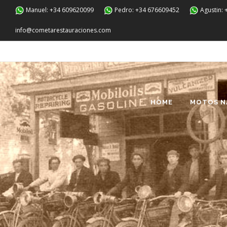
Manuel: +34 609620099
Pedro: +34 676609452
Agustin:
info@cometarestauraciones.com
HOME
MOTOS N