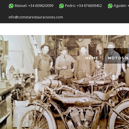
Manuel: +34 609620099
Pedro: +34 676609452
Agustin:
info@cometarestauraciones.com
HOME
MOTOS N