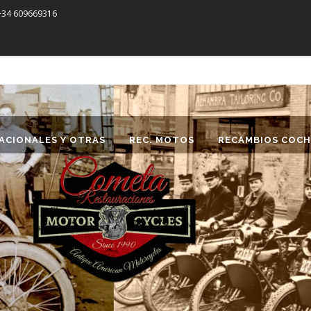
 +34 609669316
ACIONALES Y OTRAS
REC. MOTOS
RECAMBIOS COCH