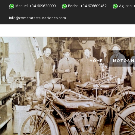
Manuel: +34 609620099
Pedro: +34 676609452
Agustin:
info@cometarestauraciones.com
HOME
MOTOS N