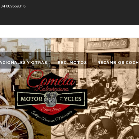
 +34 609669316
ACIONALES Y OTRAS
REC. MOTOS
RECAMBIOS COCH