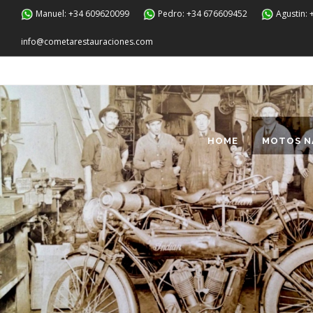
Manuel: +34 609620099
Pedro: +34 676609452
Agustin:
info@cometarestauraciones.com
HOME
MOTOS N