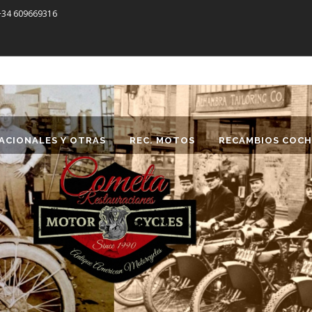
 +34 609669316
ACIONALES Y OTRAS
REC. MOTOS
RECAMBIOS COCH