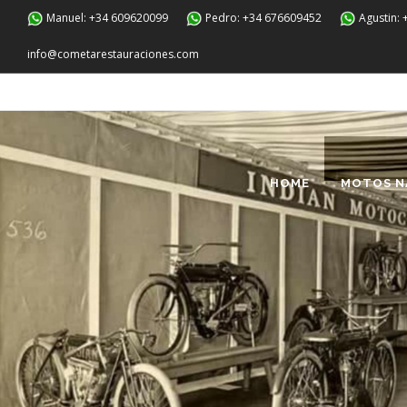
Manuel: +34 609620099
Pedro: +34 676609452
Agustin:
info@cometarestauraciones.com
HOME
MOTOS N