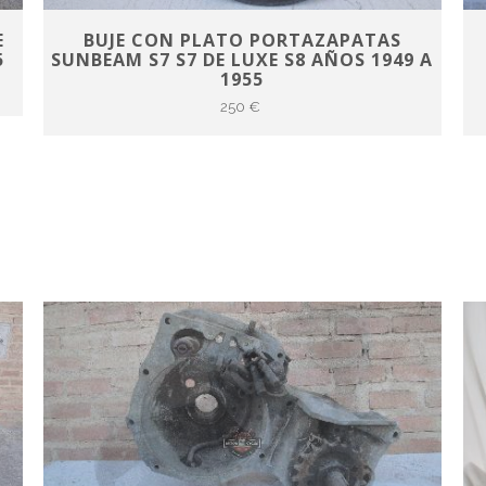
E
BUJE CON PLATO PORTAZAPATAS
5
SUNBEAM S7 S7 DE LUXE S8 AÑOS 1949 A
1955
250 €