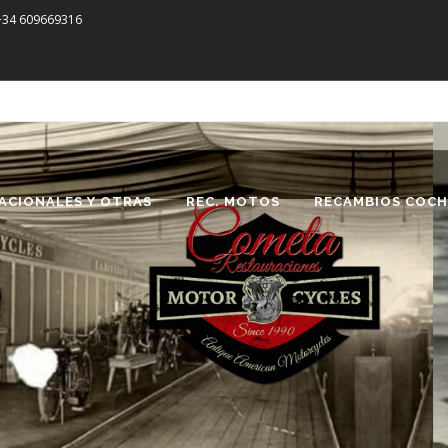
 +34 609669316
ACIONALES Y OTRAS
REC. MOTOS
RECAMBIOS COCH