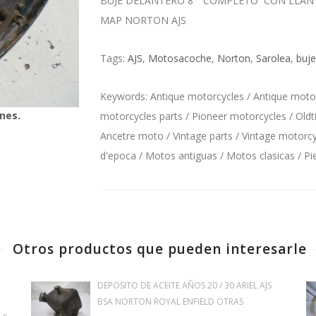
BUJE DELANTERO 8" COMPLETO CON LLANT
MAP NORTON AJS
Tags:
AJS
,
Motosacoche
,
Norton
,
Sarolea
,
buje
Keywords: Antique motorcycles / Antique motorc
nes.
motorcycles parts / Pioneer motorcycles / Oldt
Ancetre moto / Vintage parts / Vintage motorcyc
d'epoca / Motos antiguas / Motos clasicas / P
Otros productos que pueden interesarle
DEPOSITO DE ACEITE AÑOS 20 / 30 ARIEL AJS
BSA NORTON ROYAL ENFIELD OTRAS