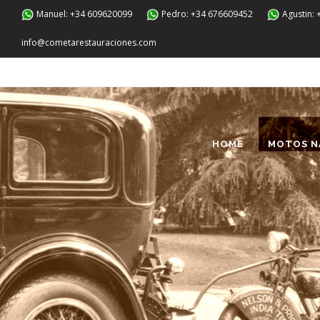
Manuel: +34 609620099
Pedro: +34 676609452
Agustin:
info@cometarestauraciones.com
HOME
MOTOS N