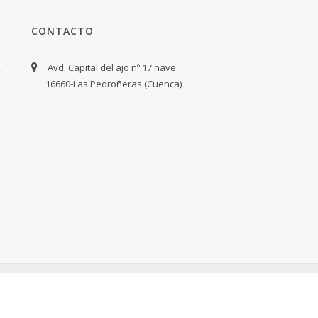
CONTACTO
Avd. Capital del ajo nº 17 nave
16660-Las Pedroñeras (Cuenca)
COMETA RESTAURACIONES · DESARROLLO WEB
LAMANETA