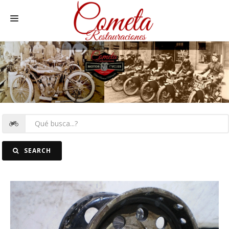
HOME
MOTOS NACIONALES Y OTRAS
REC. MOTOS
RECAMBIOS COCHE
COCHES
SEARCH
FOTOS
CONTACTO