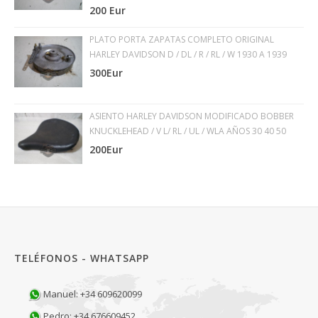
200 Eur
PLATO PORTA ZAPATAS COMPLETO ORIGINAL
HARLEY DAVIDSON D / DL / R / RL / W 1930 A 1939
300Eur
ASIENTO HARLEY DAVIDSON MODIFICADO BOBBER
KNUCKLEHEAD / V L/ RL / UL / WLA AÑOS 30 40 50
200Eur
TELÉFONOS - WHATSAPP
Manuel: +34 609620099
Pedro: +34 676609452