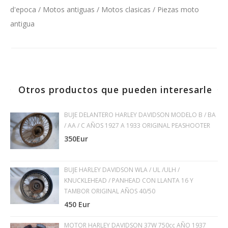
d'epoca / Motos antiguas / Motos clasicas / Piezas moto
antigua
Otros productos que pueden interesarle
BUJE DELANTERO HARLEY DAVIDSON MODELO B / BA
/ AA / C AÑOS 1927 A 1933 ORIGINAL PEASHOOTER
350Eur
BUJE HARLEY DAVIDSON WLA / UL /ULH /
KNUCKLEHEAD / PANHEAD CON LLANTA 16 Y
TAMBOR ORIGINAL AÑOS 40/50
450 Eur
MOTOR HARLEY DAVIDSON 37W 750cc AÑO 1937