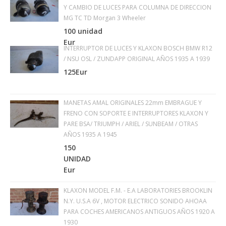
Y CAMBIO DE LUCES PARA COLUMNA DE DIRECCION
MG TC TD Morgan 3 Wheeler
100 unidad
Eur
INTERRUPTOR DE LUCES Y KLAXON BOSCH BMW R12
/ NSU OSL / ZUNDAPP ORIGINAL AÑOS 1935 A 1939
125Eur
MANETAS AMAL ORIGINALES 22mm EMBRAGUE Y
FRENO CON SOPORTE E INTERRUPTORES KLAXON Y
PARE BSA/ TRIUMPH / ARIEL / SUNBEAM / OTRAS
AÑOS 1935 A 1945
150
UNIDAD
Eur
KLAXON MODEL F.M. - E.A LABORATORIES BROOKLIN
N.Y. U.S.A 6V , MOTOR ELECTRICO SONIDO AHOAA
PARA COCHES AMERICANOS ANTIGUOS AÑOS 1920 A
1930