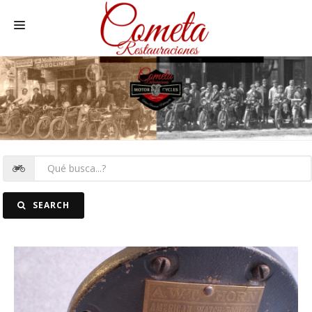
HOME
MOTOS NACIONALES Y OTRAS
REC. MOTOS
RECAMBIOS COCHE
COCHES
SEARCH
FOTOS
CONTACTO