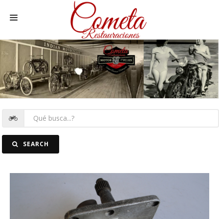
HOME
MOTOS NACIONALES Y OTRAS
REC. MOTOS
RECAMBIOS COCHE
COCHES
SEARCH
FOTOS
CONTACTO