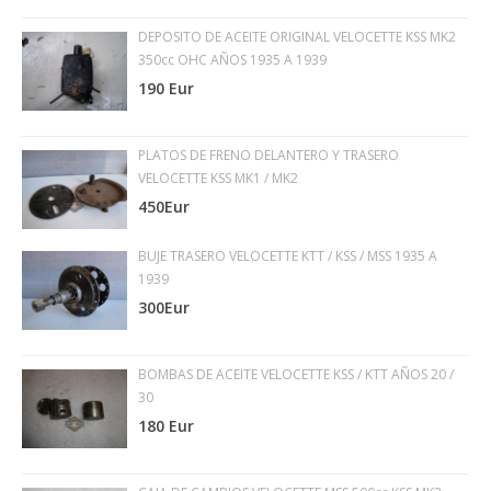
DEPOSITO DE ACEITE ORIGINAL VELOCETTE KSS MK2
350cc OHC AÑOS 1935 A 1939
190 Eur
PLATOS DE FRENO DELANTERO Y TRASERO
VELOCETTE KSS MK1 / MK2
450Eur
BUJE TRASERO VELOCETTE KTT / KSS / MSS 1935 A
1939
300Eur
BOMBAS DE ACEITE VELOCETTE KSS / KTT AÑOS 20 /
30
180 Eur