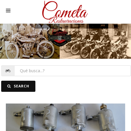
HOME
MOTOS NACIONALES Y OTRAS
REC. MOTOS
RECAMBIOS COCHE
COCHES
SEARCH
FOTOS
CONTACTO