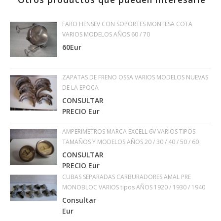
FARO HENSEV CON SOPORTES MONTESA COTA
VARIOS MODELOS AÑOS 60 / 70
60Eur
ZAPATAS DE FRENO OSSA VARIOS MODELOS NUEVAS
DE LA EPOCA
CONSULTAR
PRECIO Eur
AMPERIMETROS MARCA EXCELL 6V VARIOS TIPOS
TAMAÑOS Y MODELOS AÑOS 20 / 30 / 40 / 50 / 60
CONSULTAR
PRECIO Eur
CUBAS SEPARADAS CARBURADORES AMAL PRE
MONOBLOC VARIOS tipos AÑOS 1920 / 1930 / 1940
Consultar
Eur