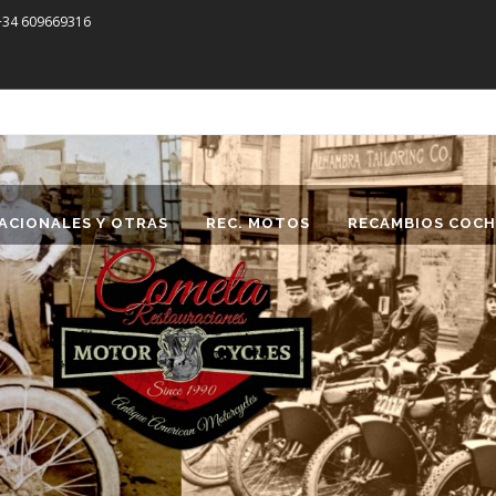
 +34 609669316
ACIONALES Y OTRAS
REC. MOTOS
RECAMBIOS COCH