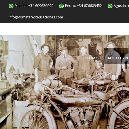
Manuel: +34 609620099
Pedro: +34 676609452
Agustin:
info@cometarestauraciones.com
HOME
MOTOS N