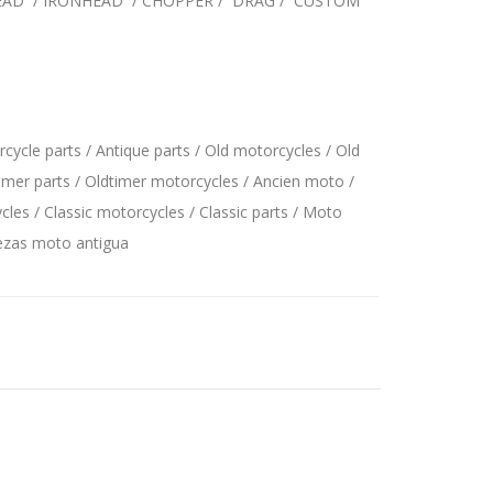
EAD / IRONHEAD / CHOPPER / DRAG / CUSTOM
ycle parts / Antique parts / Old motorcycles / Old
imer parts / Oldtimer motorcycles / Ancien moto /
les / Classic motorcycles / Classic parts / Moto
iezas moto antigua