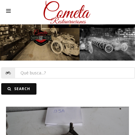
HOME
MOTOS NACIONALES Y OTRAS
REC. MOTOS
RECAMBIOS COCHE
COCHES
SEARCH
FOTOS
CONTACTO