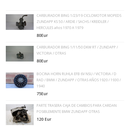
CARBURADOR BING 1/23/19 CICLOMOTOR MOPEDS
ZUNDAPP KS 50 / ARDIE / SACHS / KREIDLER /
HERCULES años 1970 A 1979
80Eur
CARBURADOR BING 1/11/50 DKW RT / ZUNDAPP /
VICTORIA / OTRAS
80Eur
BOCINA HORN RUHLA EFB 6V NSU / VICTORIA / D
RAD / BMW / ZUNDAPP / OTRAS AÑOS 1920 / 1930 /
1940
75Eur
PARTE TRASERA CAJA DE CAMBIOS PARA CARDAN
POSIBLEMENTE BMW ZUNDAPP OTRAS
120 Eur