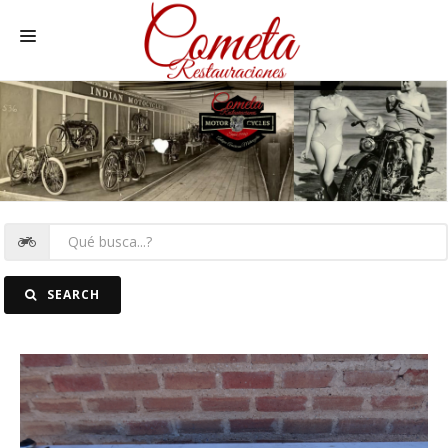
HOME
MOTOS NACIONALES Y OTRAS
REC. MOTOS
RECAMBIOS COCHE
COCHES
SEARCH
FOTOS
CONTACTO