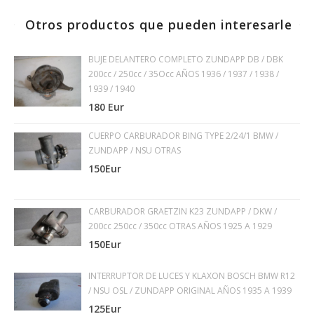
Otros productos que pueden interesarle
BUJE DELANTERO COMPLETO ZUNDAPP DB / DBK
200cc / 250cc / 35Occ AÑOS 1936 / 1937 / 1938 /
1939 / 1940
180 Eur
CUERPO CARBURADOR BING TYPE 2/24/1 BMW /
ZUNDAPP / NSU OTRAS
150Eur
CARBURADOR GRAETZIN K23 ZUNDAPP / DKW /
200cc 250cc / 350cc OTRAS AÑOS 1925 A 1929
150Eur
INTERRUPTOR DE LUCES Y KLAXON BOSCH BMW R12
/ NSU OSL / ZUNDAPP ORIGINAL AÑOS 1935 A 1939
125Eur