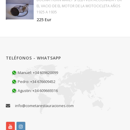
EL VACIO DE EL MOTOR DE LA MOTOCICLETA AÑOS
1925 A 1935
225 Eur
TELÉFONOS - WHATSAPP
Manuel: +34 609620099
Pedro: +34 676609452
Agustin: +34 609669316
info@cometarestauraciones.com