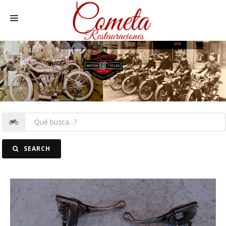
HOME
MOTOS NACIONALES Y OTRAS
REC. MOTOS
RECAMBIOS COCHE
COCHES
SEARCH
FOTOS
CONTACTO