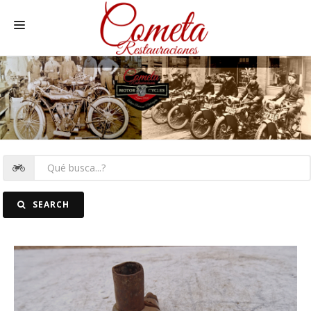
HOME
MOTOS NACIONALES Y OTRAS
REC. MOTOS
RECAMBIOS COCHE
COCHES
SEARCH
FOTOS
CONTACTO