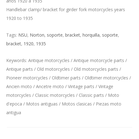
años 1920 a 1935
Handlebar clamp/ bracket for girder fork motorcycles years
1920 to 1935
Tags:
NSU
,
Norton
,
soporte
,
bracket
,
horquilla
,
soporte
,
bracket
,
1920
,
1935
Keywords: Antique motorcycles / Antique motorcycle parts /
Antique parts / Old motorcycles / Old motorcycles parts /
Pioneer motorcycles / Oldtimer parts / Oldtimer motorcycles /
Ancien moto / Ancetre moto / Vintage parts / Vintage
motorcycles / Classic motorcycles / Classic parts / Moto
d'epoca / Motos antiguas / Motos clasicas / Piezas moto
antigua