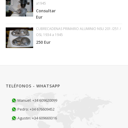
a1945
Consultar
Eur
CUBRECADENAS PRIMARIO ALUMINIO NSU 201 /251 /
OSL 1934 a 1945
250 Eur
TELÉFONOS - WHATSAPP
Manuel: +34 609620099
Pedro: +34 676609452
Agustin: +34 609669316