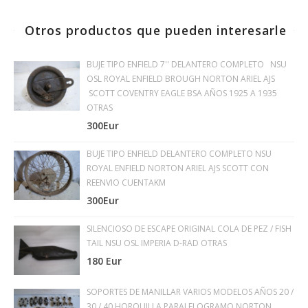
Otros productos que pueden interesarle
BUJE TIPO ENFIELD 7'' DELANTERO COMPLETO NSU
OSL ROYAL ENFIELD BROUGH NORTON ARIEL AJS
SCOTT COVENTRY EAGLE BSA AÑOS 1925 A 1935
OTRAS
300Eur
BUJE TIPO ENFIELD DELANTERO COMPLETO NSU
ROYAL ENFIELD NORTON ARIEL AJS SCOTT CON
REENVIO CUENTAKM
300Eur
SILENCIOSO DE ESCAPE ORIGINAL COLA DE PEZ / FISH
TAIL NSU OSL IMPERIA D-RAD OTRAS
180 Eur
SOPORTES DE MANILLAR VARIOS MODELOS AÑOS 20 /
30 / 40 HORQUILLA PARALELOGRAMO NORTON