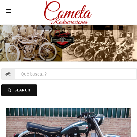
HOME
MOTOS NACIONALES Y OTRAS
REC. MOTOS
RECAMBIOS COCHE
COCHES
SEARCH
FOTOS
CONTACTO