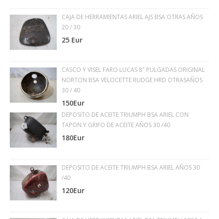
CAJA DE HERRAMIENTAS ARIEL AJS BSA OTRAS AÑOS
20 / 30
25 Eur
CASCO Y VISEL FARO LUCAS 8" PULGADAS ORIGINAL
NORTON BSA VELOCETTE RUDGE HRD OTRASAÑOS
30 / 40
150Eur
DEPOSITO DE ACEITE TRIUMPH BSA ARIEL CON
TAPON Y GRIFO DE ACEITE AÑOS 30 /40
180Eur
DEPOSITO DE ACEITE TRIUMPH BSA ARIEL AÑOS 30
/40
120Eur