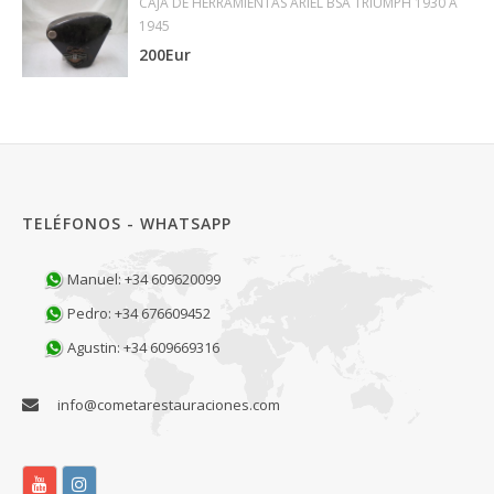
CAJA DE HERRAMIENTAS ARIEL BSA TRIUMPH 1930 A
1945
200Eur
TELÉFONOS - WHATSAPP
Manuel: +34 609620099
Pedro: +34 676609452
Agustin: +34 609669316
info@cometarestauraciones.com