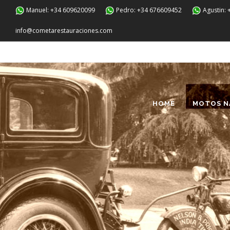
Manuel: +34 609620099
Pedro: +34 676609452
Agustin:
info@cometarestauraciones.com
HOME
MOTOS N