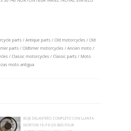
0 /40 NORTON /BSA /ARIEL /ROYAL ENFIELD
ycle parts / Antique parts / Old motorcycles / Old
imer parts / Oldtimer motorcycles / Ancien moto /
les / Classic motorcycles / Classic parts / Moto
iezas moto antigua
BUJE DELANTERO COMPLETO CON LLANTA
NORTON 18 /19 /20 /BIG FOUR