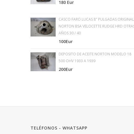
180 Eur
CASCO FARO LUCAS 8" PULGADAS ORIGINAL
NORTON BSA VELOCETTE RUDGE HRD OTRA
AÑOS 30 / 40
100Eur
DEPOSITO DE ACEITE NORTON MODELO 18
500 OHV 1933 A 1939
200Eur
TELÉFONOS - WHATSAPP