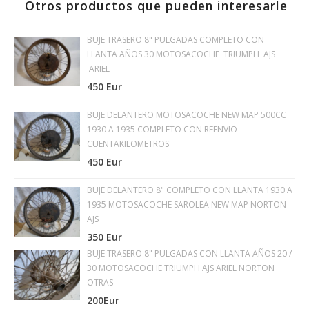
Otros productos que pueden interesarle
BUJE TRASERO 8" PULGADAS COMPLETO CON
LLANTA AÑOS 30 MOTOSACOCHE TRIUMPH AJS
ARIEL
450 Eur
BUJE DELANTERO MOTOSACOCHE NEW MAP 500CC
1930 A 1935 COMPLETO CON REENVIO
CUENTAKILOMETROS
450 Eur
BUJE DELANTERO 8" COMPLETO CON LLANTA 1930 A
1935 MOTOSACOCHE SAROLEA NEW MAP NORTON
AJS
350 Eur
BUJE TRASERO 8" PULGADAS CON LLANTA AÑOS 20 /
30 MOTOSACOCHE TRIUMPH AJS ARIEL NORTON
OTRAS
200Eur