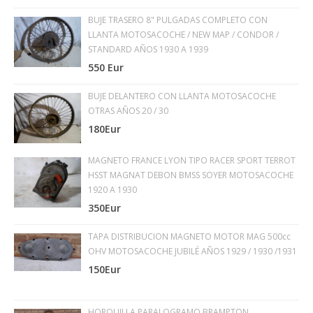
BUJE TRASERO 8" PULGADAS COMPLETO CON
LLANTA MOTOSACOCHE / NEW MAP / CONDOR /
STANDARD AÑOS 1930 A 1939
550 Eur
BUJE DELANTERO CON LLANTA MOTOSACOCHE
OTRAS AÑOS 20 / 30
180Eur
MAGNETO FRANCE LYON TIPO RACER SPORT TERROT
HSST MAGNAT DEBON BMSS SOYER MOTOSACOCHE
1920 A 1930
350Eur
TAPA DISTRIBUCION MAGNETO MOTOR MAG 500cc
OHV MOTOSACOCHE JUBILÉ AÑOS 1929 / 1930 /1931
150Eur
HORQUILLA PARALOGRAMO BRAMPTON