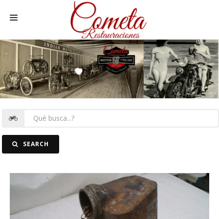
HOME
MOTOS NACIONALES Y OTRAS
REC. MOTOS
RECAMBIOS COCHE
COCHES
SEARCH
FOTOS
CONTACTO