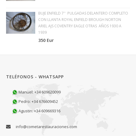
BUJE ENFIELD 7'' PULGADAS DELANTERO COMPLETO
CON LLANTA ROYAL ENFIELD BROUGH NORTON
ARIEL AJS COVENTRY EAGLE OTRAS AÑOS 1930 A
1939
350 Eur
TELÉFONOS - WHATSAPP
Manuel: +34 609620099
Pedro: +34 676609452
Agustin: +34 609669316
info@cometarestauraciones.com