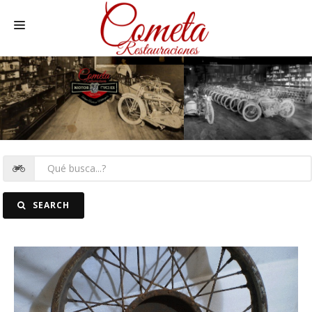
HOME
MOTOS NACIONALES Y OTRAS
REC. MOTOS
RECAMBIOS COCHE
COCHES
SEARCH
FOTOS
CONTACTO