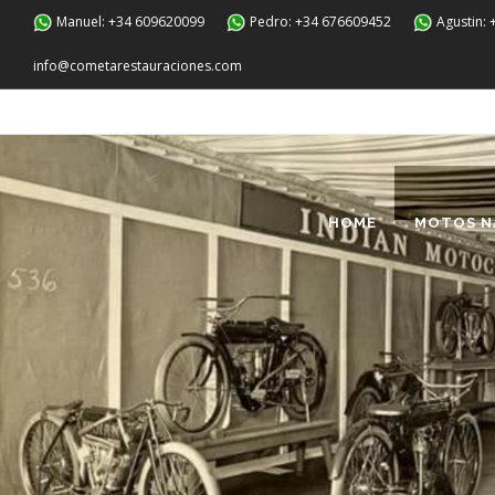
Manuel: +34 609620099
Pedro: +34 676609452
Agustin:
info@cometarestauraciones.com
HOME
MOTOS N