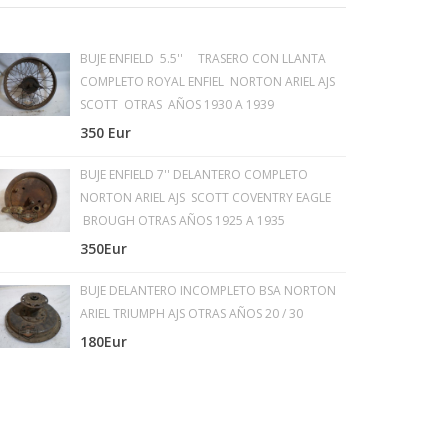
BUJE ENFIELD 5.5'' TRASERO CON LLANTA
COMPLETO ROYAL ENFIEL NORTON ARIEL AJS
SCOTT OTRAS AÑOS 1930 A 1939
350 Eur
BUJE ENFIELD 7'' DELANTERO COMPLETO
NORTON ARIEL AJS SCOTT COVENTRY EAGLE
BROUGH OTRAS AÑOS 1925 A 1935
350Eur
BUJE DELANTERO INCOMPLETO BSA NORTON
ARIEL TRIUMPH AJS OTRAS AÑOS 20 / 30
180Eur