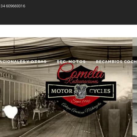
 +34 609669316
ACIONALES Y OTRAS
REC. MOTOS
RECAMBIOS COCH