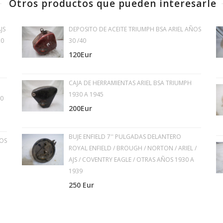
Otros productos que pueden interesarle
JS
DEPOSITO DE ACEITE TRIUMPH BSA ARIEL AÑOS
20
30 /40
120Eur
CAJA DE HERRAMIENTAS ARIEL BSA TRIUMPH
1930 A 1945
30
200Eur
BUJE ENFIELD 7'' PULGADAS DELANTERO
ÑOS
ROYAL ENFIELD / BROUGH / NORTON / ARIEL /
AJS / COVENTRY EAGLE / OTRAS AÑOS 1930 A
1939
250 Eur