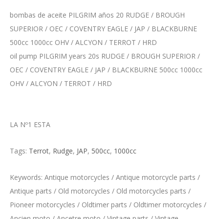
bombas de aceite PILGRIM años 20 RUDGE / BROUGH
SUPERIOR / OEC / COVENTRY EAGLE / JAP / BLACKBURNE
500cc 1000cc OHV / ALCYON / TERROT / HRD
oil pump PILGRIM years 20s RUDGE / BROUGH SUPERIOR /
OEC / COVENTRY EAGLE / JAP / BLACKBURNE 500cc 1000cc
OHV / ALCYON / TERROT / HRD
LA Nº1 ESTA
Tags:
Terrot
,
Rudge
,
JAP
,
500cc
,
1000cc
Keywords: Antique motorcycles / Antique motorcycle parts /
Antique parts / Old motorcycles / Old motorcycles parts /
Pioneer motorcycles / Oldtimer parts / Oldtimer motorcycles /
Ancien moto / Ancetre moto / Vintage parts / Vintage