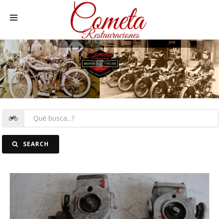
HOME
MOTOS NACIONALES Y OTRAS
REC. MOTOS
RECAMBIOS COCHE
COCHES
SEARCH
FOTOS
CONTACTO