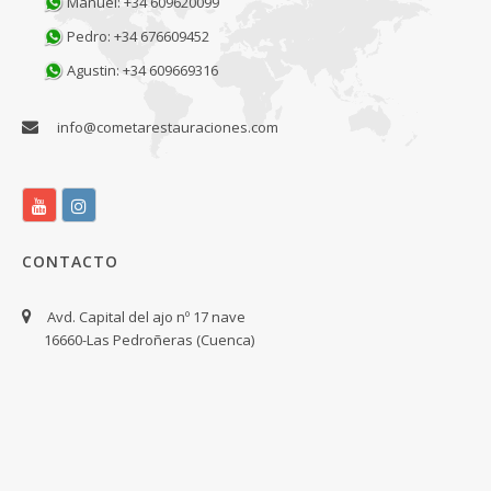
Manuel: +34 609620099
Pedro: +34 676609452
Agustin: +34 609669316
info@cometarestauraciones.com
CONTACTO
Avd. Capital del ajo nº 17 nave
16660-Las Pedroñeras (Cuenca)