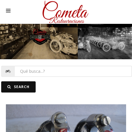
HOME
MOTOS NACIONALES Y OTRAS
REC. MOTOS
RECAMBIOS COCHE
COCHES
SEARCH
FOTOS
CONTACTO