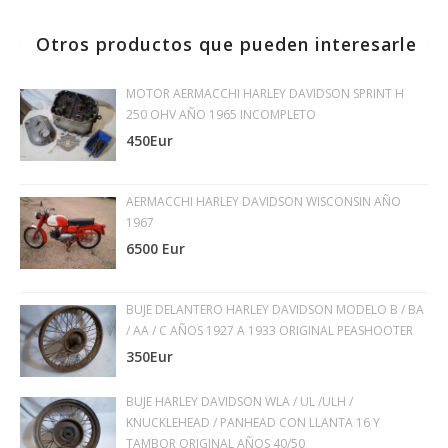
Otros productos que pueden interesarle
MOTOR AERMACCHI HARLEY DAVIDSON SPRINT H
250 OHV AÑO 1965 INCOMPLETO
450Eur
AERMACCHI HARLEY DAVIDSON WISCONSIN AÑO
1967
6500 Eur
BUJE DELANTERO HARLEY DAVIDSON MODELO B / BA
/ AA / C AÑOS 1927 A 1933 ORIGINAL PEASHOOTER
350Eur
BUJE HARLEY DAVIDSON WLA / UL /ULH /
KNUCKLEHEAD / PANHEAD CON LLANTA 16 Y
TAMBOR ORIGINAL AÑOS 40/50