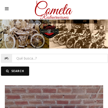
HOME
MOTOS NACIONALES Y OTRAS
REC. MOTOS
RECAMBIOS COCHE
COCHES
SEARCH
FOTOS
CONTACTO