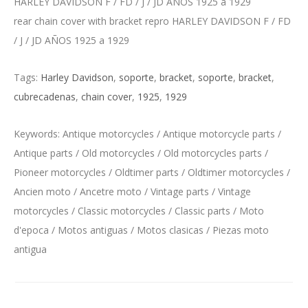
HARLEY DAVIDSON F / FD / J / JD AÑOS 1925 a 1929
rear chain cover with bracket repro HARLEY DAVIDSON F / FD
/ J / JD AÑOS 1925 a 1929
Tags:
Harley Davidson
,
soporte
,
bracket
,
soporte
,
bracket
,
cubrecadenas
,
chain cover
,
1925
,
1929
Keywords: Antique motorcycles / Antique motorcycle parts /
Antique parts / Old motorcycles / Old motorcycles parts /
Pioneer motorcycles / Oldtimer parts / Oldtimer motorcycles /
Ancien moto / Ancetre moto / Vintage parts / Vintage
motorcycles / Classic motorcycles / Classic parts / Moto
d'epoca / Motos antiguas / Motos clasicas / Piezas moto
antigua