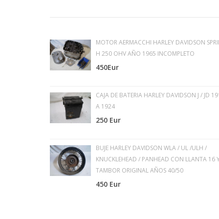
MOTOR AERMACCHI HARLEY DAVIDSON SPRI
H 250 OHV AÑO 1965 INCOMPLETO
450Eur
CAJA DE BATERIA HARLEY DAVIDSON J / JD 19
A 1924
250 Eur
BUJE HARLEY DAVIDSON WLA / UL /ULH /
KNUCKLEHEAD / PANHEAD CON LLANTA 16 
TAMBOR ORIGINAL AÑOS 40/50
450 Eur