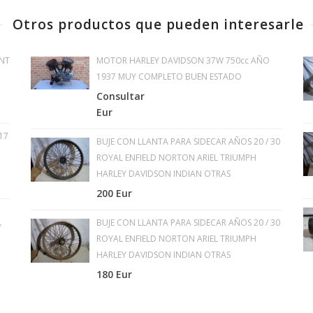
Otros productos que pueden interesarle
NT
MOTOR HARLEY DAVIDSON 37W 750cc AÑO
1937 MUY COMPLETO BUEN ESTADO
Consultar
Eur
17
BUJE CON LLANTA PARA SIDECAR AÑOS 20 / 30
ROYAL ENFIELD NORTON ARIEL TRIUMPH
HARLEY DAVIDSON INDIAN OTRAS
200 Eur
BUJE CON LLANTA PARA SIDECAR AÑOS 20 / 30
Y
ROYAL ENFIELD NORTON ARIEL TRIUMPH
HARLEY DAVIDSON INDIAN OTRAS
180 Eur