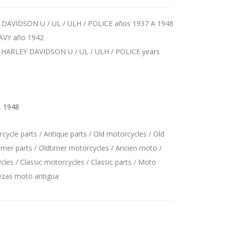
Y DAVIDSON U / UL / ULH / POLICE años 1937 A 1948
AVY año 1942
or HARLEY DAVIDSON U / UL / ULH / POLICE years
,
1948
ycle parts / Antique parts / Old motorcycles / Old
imer parts / Oldtimer motorcycles / Ancien moto /
les / Classic motorcycles / Classic parts / Moto
iezas moto antigua