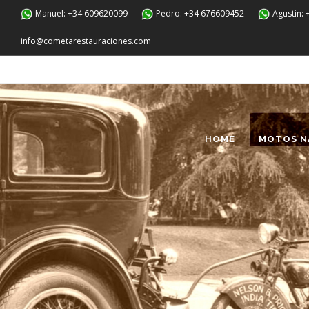
Manuel: +34 609620099
Pedro: +34 676609452
Agustin:
info@cometarestauraciones.com
HOME
MOTOS N