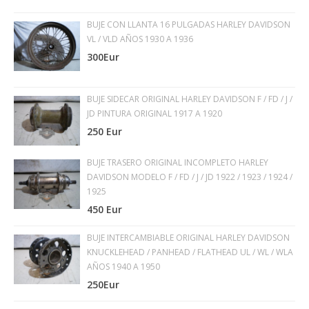
BUJE CON LLANTA 16 PULGADAS HARLEY DAVIDSON
VL / VLD AÑOS 1930 A 1936
300Eur
BUJE SIDECAR ORIGINAL HARLEY DAVIDSON F / FD / J /
JD PINTURA ORIGINAL 1917 A 1920
250 Eur
BUJE TRASERO ORIGINAL INCOMPLETO HARLEY
DAVIDSON MODELO F / FD / J / JD 1922 / 1923 / 1924 /
1925
450 Eur
BUJE INTERCAMBIABLE ORIGINAL HARLEY DAVIDSON
KNUCKLEHEAD / PANHEAD / FLATHEAD UL / WL / WLA
AÑOS 1940 A 1950
250Eur