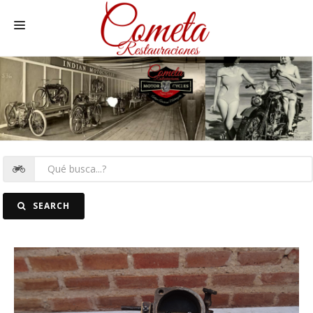
HOME
MOTOS NACIONALES Y OTRAS
REC. MOTOS
RECAMBIOS COCHE
COCHES
SEARCH
FOTOS
CONTACTO