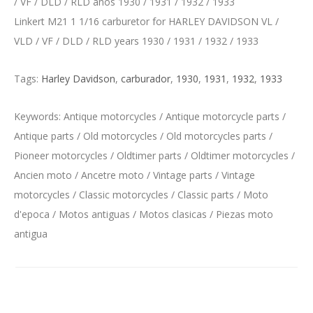
/ VF / DLD / RLD años 1930 / 1931 / 1932 / 1933
Linkert M21 1 1/16 carburetor for HARLEY DAVIDSON VL /
VLD / VF / DLD / RLD years 1930 / 1931 / 1932 / 1933
Tags:
Harley Davidson
,
carburador
,
1930
,
1931
,
1932
,
1933
Keywords: Antique motorcycles / Antique motorcycle parts /
Antique parts / Old motorcycles / Old motorcycles parts /
Pioneer motorcycles / Oldtimer parts / Oldtimer motorcycles /
Ancien moto / Ancetre moto / Vintage parts / Vintage
motorcycles / Classic motorcycles / Classic parts / Moto
d'epoca / Motos antiguas / Motos clasicas / Piezas moto
antigua