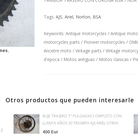
TAMBOR TRASERO CON CORONA BSA / NORTON 
Tags:
AJS
,
Ariel
,
Norton
,
BSA
Keywords: Antique motorcycles / Antique motorc
motorcycles parts / Pioneer motorcycles / Oldt
nes.
Ancetre moto / Vintage parts / Vintage motorcyc
d'epoca / Motos antiguas / Motos clasicas / P
Otros productos que pueden interesarle
BUJE TRASERO 7" PULGADAS COMPLETO CON
LLANTA AÑOS 30 TRIUMPH AJS ARIEL OTRAS
LE
400 Eur