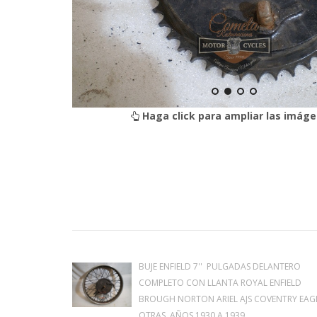
Haga click para ampliar las imáge
BUJE ENFIELD 7'' PULGADAS DELANTERO
COMPLETO CON LLANTA ROYAL ENFIELD
BROUGH NORTON ARIEL AJS COVENTRY EAG
OTRAS AÑOS 1930 A 1939