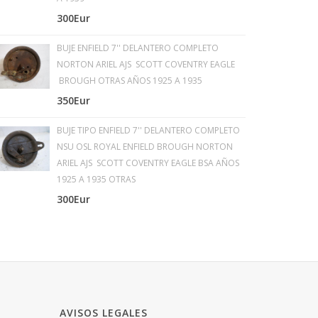
300Eur
BUJE ENFIELD 7'' DELANTERO COMPLETO
NORTON ARIEL AJS SCOTT COVENTRY EAGLE
BROUGH OTRAS AÑOS 1925 A 1935
350Eur
BUJE TIPO ENFIELD 7'' DELANTERO COMPLETO
NSU OSL ROYAL ENFIELD BROUGH NORTON
ARIEL AJS SCOTT COVENTRY EAGLE BSA AÑOS
1925 A 1935 OTRAS
300Eur
AVISOS LEGALES