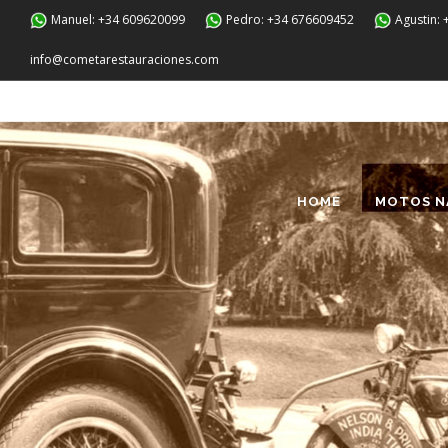
Manuel: +34 609620099
Pedro: +34 676609452
Agustin:
info@cometarestauraciones.com
HOME
MOTOS N