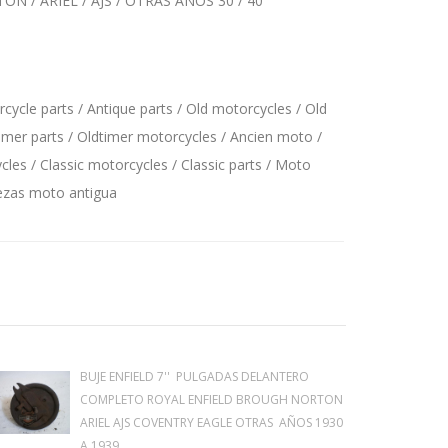
/ ARIEL / AJS / OTRAS AÑOS 30 / 40
ycle parts / Antique parts / Old motorcycles / Old
imer parts / Oldtimer motorcycles / Ancien moto /
les / Classic motorcycles / Classic parts / Moto
iezas moto antigua
BUJE ENFIELD 7'' PULGADAS DELANTERO
COMPLETO ROYAL ENFIELD BROUGH NORTON
ARIEL AJS COVENTRY EAGLE OTRAS AÑOS 1930
A 1939