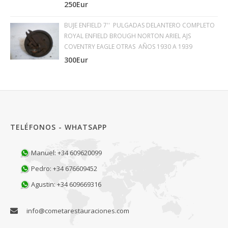
250Eur
BUJE ENFIELD 7'' PULGADAS DELANTERO COMPLETO
ROYAL ENFIELD BROUGH NORTON ARIEL AJS
COVENTRY EAGLE OTRAS AÑOS 1930 A 1939
300Eur
TELÉFONOS - WHATSAPP
Manuel: +34 609620099
Pedro: +34 676609452
Agustin: +34 609669316
info@cometarestauraciones.com