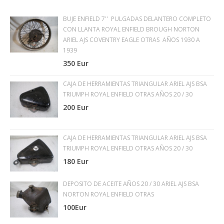
BUJE ENFIELD 7'' PULGADAS DELANTERO COMPLETO
CON LLANTA ROYAL ENFIELD BROUGH NORTON
ARIEL AJS COVENTRY EAGLE OTRAS AÑOS 1930 A
1939
350 Eur
CAJA DE HERRAMIENTAS TRIANGULAR ARIEL AJS BSA
TRIUMPH ROYAL ENFIELD OTRAS AÑOS 20 / 30
200 Eur
CAJA DE HERRAMIENTAS TRIANGULAR ARIEL AJS BSA
TRIUMPH ROYAL ENFIELD OTRAS AÑOS 20 / 30
180 Eur
DEPOSITO DE ACEITE AÑOS 20 / 30 ARIEL AJS BSA
NORTON ROYAL ENFIELD OTRAS
100Eur