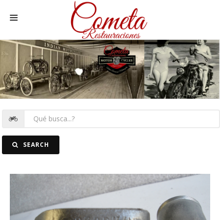
HOME
MOTOS NACIONALES Y OTRAS
REC. MOTOS
RECAMBIOS COCHE
COCHES
SEARCH
FOTOS
CONTACTO