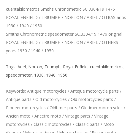
cuentakilometros Smiths Chronometric SC.3304/19 1476
ROYAL ENFIELD / TRIUMPH / NORTON / ARIEL / OTRAS años
1930 / 1940 / 1950
Smiths Chronometric speedometer SC.3304/19 1476 original
ROYAL ENFIELD / TRIUMPH / NORTON / ARIEL / OTHERS
years 1930 / 1940 / 1950
Tags:
Ariel
,
Norton
,
Triumph
,
Royal Enfield
,
cuentakilometros
,
speedometer
,
1930
,
1940
,
1950
Keywords: Antique motorcycles / Antique motorcycle parts /
Antique parts / Old motorcycles / Old motorcycles parts /
Pioneer motorcycles / Oldtimer parts / Oldtimer motorcycles /
Ancien moto / Ancetre moto / Vintage parts / Vintage
motorcycles / Classic motorcycles / Classic parts / Moto
d'epoca / Motos antiguas / Motos clasicas / Piezas moto