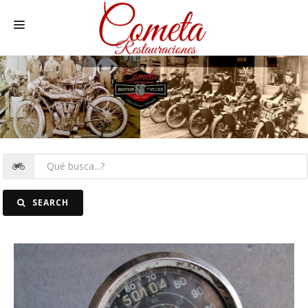
HOME
MOTOS NACIONALES Y OTRAS
REC. MOTOS
RECAMBIOS COCHE
COCHES
SEARCH
FOTOS
CONTACTO