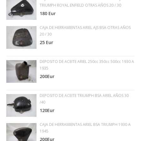
TRIUMPH ROYAL ENFIELD OTRAS AÑOS 20 / 30
180 Eur
CAJA DE HERRAMIENTAS ARIEL AJS BSA OTRAS AÑOS
20 / 30
25 Eur
DEPOSITO DE ACEITE ARIEL 250cc 350cc 500cc 1930 A
1935
200Eur
DEPOSITO DE ACEITE TRIUMPH BSA ARIEL AÑOS 30
/40
120Eur
CAJA DE HERRAMIENTAS ARIEL BSA TRIUMPH 1930 A
1945
200Eur