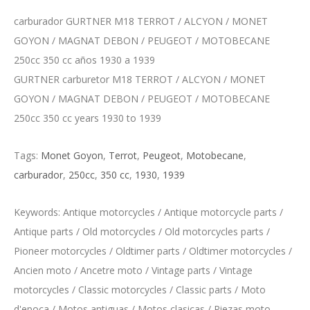
carburador GURTNER M18 TERROT / ALCYON / MONET
GOYON / MAGNAT DEBON / PEUGEOT / MOTOBECANE
250cc 350 cc años 1930 a 1939
GURTNER carburetor M18 TERROT / ALCYON / MONET
GOYON / MAGNAT DEBON / PEUGEOT / MOTOBECANE
250cc 350 cc years 1930 to 1939
Tags:
Monet Goyon
,
Terrot
,
Peugeot
,
Motobecane
,
carburador
,
250cc
,
350 cc
,
1930
,
1939
Keywords: Antique motorcycles / Antique motorcycle parts /
Antique parts / Old motorcycles / Old motorcycles parts /
Pioneer motorcycles / Oldtimer parts / Oldtimer motorcycles /
Ancien moto / Ancetre moto / Vintage parts / Vintage
motorcycles / Classic motorcycles / Classic parts / Moto
d'epoca / Motos antiguas / Motos clasicas / Piezas moto