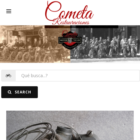
HOME
MOTOS NACIONALES Y OTRAS
REC. MOTOS
RECAMBIOS COCHE
COCHES
SEARCH
FOTOS
CONTACTO