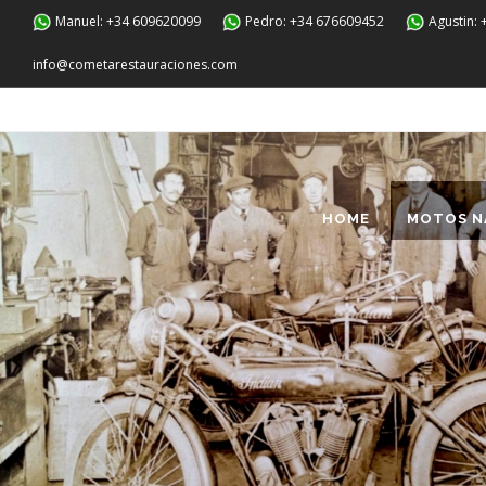
Manuel: +34 609620099
Pedro: +34 676609452
Agustin:
info@cometarestauraciones.com
HOME
MOTOS N