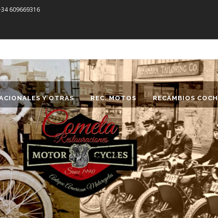
 +34 609669316
ACIONALES Y OTRAS
REC. MOTOS
RECAMBIOS COCH