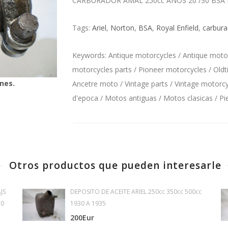
CARBURADOR AMAL 250cc AÑOS 20 /30 BSA
Tags:
Ariel
,
Norton
,
BSA
,
Royal Enfield
,
carbura
Keywords: Antique motorcycles / Antique motorc
motorcycles parts / Pioneer motorcycles / Oldt
nes.
Ancetre moto / Vintage parts / Vintage motorcyc
d'epoca / Motos antiguas / Motos clasicas / P
Otros productos que pueden interesarle
JS
DEPOSITO DE ACEITE ARIEL 250cc 350cc 500cc
20
1930 A 1935
200Eur