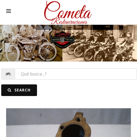
HOME
MOTOS NACIONALES Y OTRAS
REC. MOTOS
RECAMBIOS COCHE
COCHES
SEARCH
FOTOS
CONTACTO