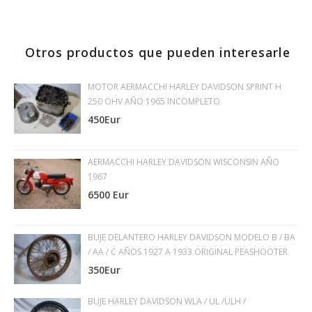
Otros productos que pueden interesarle
MOTOR AERMACCHI HARLEY DAVIDSON SPRINT H
250 OHV AÑO 1965 INCOMPLETO
450Eur
AERMACCHI HARLEY DAVIDSON WISCONSIN AÑO
1967
6500 Eur
BUJE DELANTERO HARLEY DAVIDSON MODELO B / BA
/ AA / C AÑOS 1927 A 1933 ORIGINAL PEASHOOTER
350Eur
BUJE HARLEY DAVIDSON WLA / UL /ULH /