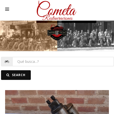
HOME
MOTOS NACIONALES Y OTRAS
REC. MOTOS
RECAMBIOS COCHE
COCHES
SEARCH
FOTOS
CONTACTO