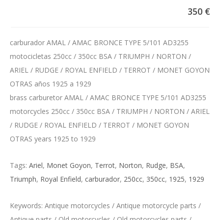
350 €
carburador AMAL / AMAC BRONCE TYPE 5/101 AD3255
motocicletas 250cc / 350cc BSA / TRIUMPH / NORTON /
ARIEL / RUDGE / ROYAL ENFIELD / TERROT / MONET GOYON
OTRAS años 1925 a 1929
brass carburetor AMAL / AMAC BRONCE TYPE 5/101 AD3255
motorcycles 250cc / 350cc BSA / TRIUMPH / NORTON / ARIEL
/ RUDGE / ROYAL ENFIELD / TERROT / MONET GOYON
OTRAS years 1925 to 1929
Tags:
Ariel
,
Monet Goyon
,
Terrot
,
Norton
,
Rudge
,
BSA
,
Triumph
,
Royal Enfield
,
carburador
,
250cc
,
350cc
,
1925
,
1929
Keywords: Antique motorcycles / Antique motorcycle parts /
Antique parts / Old motorcycles / Old motorcycles parts /