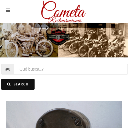
HOME
MOTOS NACIONALES Y OTRAS
REC. MOTOS
RECAMBIOS COCHE
COCHES
SEARCH
FOTOS
CONTACTO