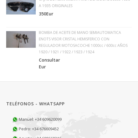
A 1935 ORIGINALES
350Eur
BOMBA DE ACEITE DE MANO SEMIAUTOMATICA
ENOTS VISOR CRISTAL HEMISFERICO CON
REGULADOR MOTOSACOCHE 1000cc / 600cc AÑOS
1920 / 1921 / 1922 / 1923 / 1924
Consultar
Eur
TELÉFONOS - WHATSAPP
Manuel: +34 609620099
Pedro: +34 676609452