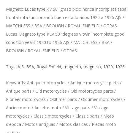
Magneto Lucas type klv 50º graso biciclindrica incompleta tapa
frontal rota funcionando buen estado años 1920 a 1926 AJS /
MATCHLESS / BSA / BROUGH / ROYAL ENFIELD / OTRAS
Lucas Magneto type KLV 50º degrees v twin incomplete good
condition years 1920 to 1926 AJS / MATCHLESS / BSA /
BROUGH / ROYAL ENFIELD / OTRAS
Tags:
AJS
,
BSA
,
Royal Enfield
,
magneto
,
magneto
,
1920
,
1926
Keywords: Antique motorcycles / Antique motorcycle parts /
Antique parts / Old motorcycles / Old motorcycles parts /
Pioneer motorcycles / Oldtimer parts / Oldtimer motorcycles /
Ancien moto / Ancetre moto / Vintage parts / Vintage
motorcycles / Classic motorcycles / Classic parts / Moto
d'epoca / Motos antiguas / Motos clasicas / Piezas moto
antigua