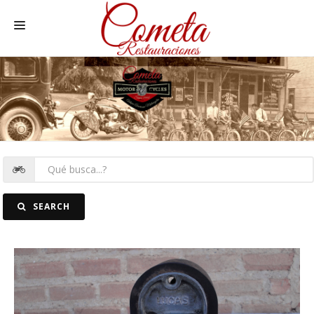
HOME
MOTOS NACIONALES Y OTRAS
REC. MOTOS
RECAMBIOS COCHE
COCHES
SEARCH
FOTOS
CONTACTO