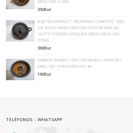
AÑOS 1925 A 1935
350Eur
BUJE TIPO ENFIELD 7'' DELANTERO COMPLETO NSU
OSL ROYAL ENFIELD BROUGH NORTON ARIEL AJS
SCOTT COVENTRY EAGLE BSA AÑOS 1925 A 1935
OTRAS
300Eur
TAMBOR TRASERO CON CORONA BSA / NORTON /
ARIEL / AJS / OTRAS AÑOS 30 / 40
190Eur
TELÉFONOS - WHATSAPP