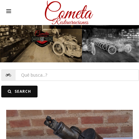
HOME
MOTOS NACIONALES Y OTRAS
REC. MOTOS
RECAMBIOS COCHE
COCHES
SEARCH
FOTOS
CONTACTO